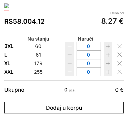
Cena od
8.27 €
RS58.004.12
Na stanju
Naruči
3XL
60
L
61
XL
179
XXL
255
Ukupno
0 €
0
pcs.
Dodaj u korpu