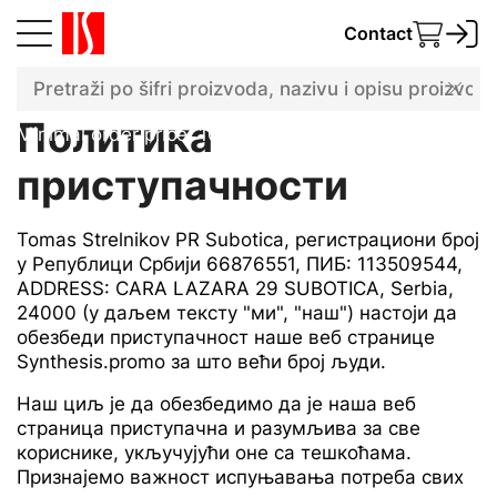
Contact
Politika pristupačnosti
Политика
Minimal order price: 100 €
приступачности
Tomas Strelnikov PR Subotica, регистрациони број
у Републици Србији 66876551, ПИБ: 113509544,
ADDRESS: CARA LAZARA 29 SUBOTICA, Serbia,
24000 (у даљем тексту "ми", "наш") настоји да
обезбеди приступачност наше веб странице
Synthesis.promo за што већи број људи.
Наш циљ је да обезбедимо да је наша веб
страница приступачна и разумљива за све
кориснике, укључујући оне са тешкоћама.
Признајемо важност испуњавања потреба свих