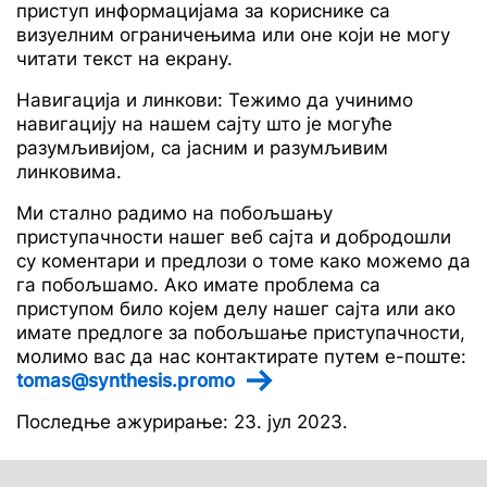
приступ информацијама за кориснике са
визуелним ограничењима или оне који не могу
читати текст на екрану.
Навигација и линкови: Тежимо да учинимо
навигацију на нашем сајту што је могуће
разумљивијом, са јасним и разумљивим
линковима.
Ми стално радимо на побољшању
приступачности нашег веб сајта и добродошли
су коментари и предлози о томе како можемо да
га побољшамо. Ако имате проблема са
приступом било којем делу нашег сајта или ако
имате предлоге за побољшање приступачности,
молимо вас да нас контактирате путем е-поште:
tomas@synthesis.promo
Последње ажурирање: 23. јул 2023.