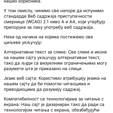
наших корисника.
У том смислу, чинимо све напоре да испунимо
стандарде Веб садржаја приступачности
смернице (WCAG) 2.1 ниво А и АА, који утврђују
препоруке за лаку употребу веб садржаја.
Неки од начина на којима постижемо ове
циљеве укључују:
Алтернативни текст за слике: Све слике и иконе
на нашем сајту укључују алтернативни текст,
тако да људи са визуелним ограничењима могу
разумети шта је приказано на слици.
Језик веб сајта: Користимо атрибуцију језика на
нашем сајту да би помогли читаоцима и
преводиоцима да разумеју садржај.
Компатибилност са технологијама за читање с
екрана: Наш сајт је дизајниран тако да ради са
технологијом читања с екрана, обезбеђујући